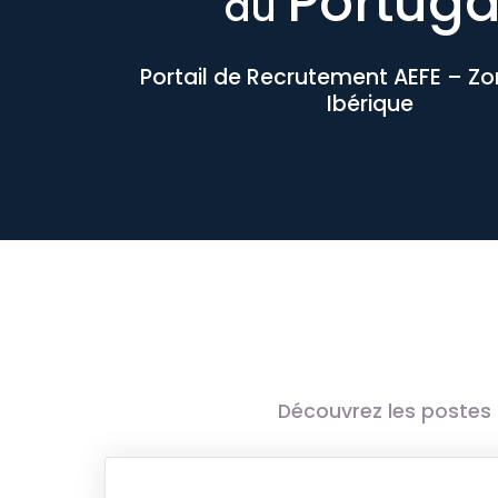
Portuga
au
Portail de Recrutement AEFE – Z
Ibérique
Découvrez les postes 