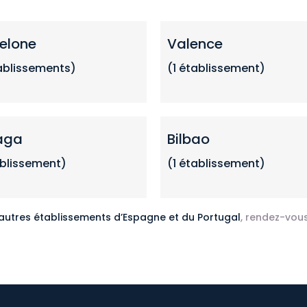
elone
Valence
ablissements
)
(1
établissemen
t)
aga
Bilbao
ablissement)
(1 établissement)
 autres établissements d’Espagne et du Portugal
, rendez-vous 