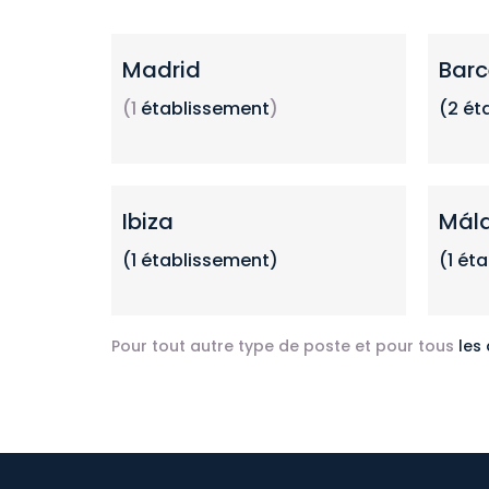
Madrid
Barc
(1
établissement
)
(2
ét
Ibiza
Mál
(1 établissement)
(1 ét
Pour tout autre type de poste et pour tous
les