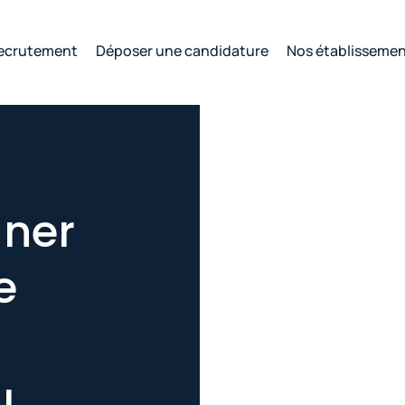
ecrutement
Déposer une candidature
Nos établisseme
gner
e