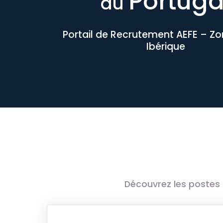
Portuga
au
Portail de Recrutement AEFE – Z
Ibérique
Découvrez les postes 