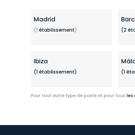
Madrid
Barc
(1
établissement
)
(2
ét
Ibiza
Mál
(1 établissement)
(1 ét
Pour tout autre type de poste et pour tous
les