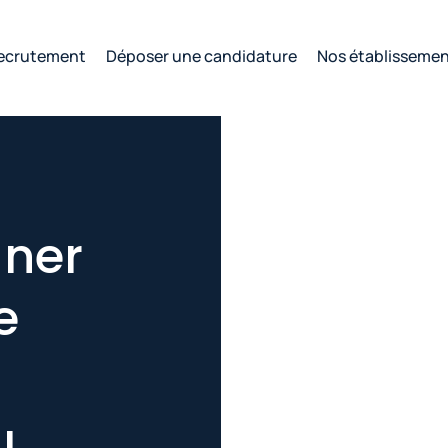
ecrutement
Déposer une candidature
Nos établisseme
gner
e