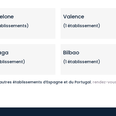
elone
Valence
ablissements
)
(1
établissemen
t)
aga
Bilbao
ablissement)
(1 établissement)
 autres établissements d’Espagne et du Portugal
, rendez-vous 