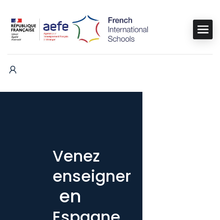
Venez
enseigner
en
Espagne