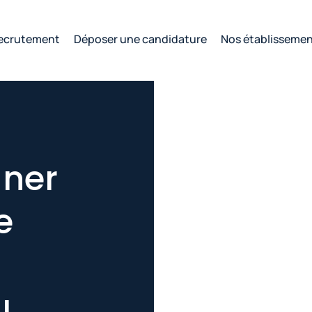
ecrutement
Déposer une candidature
Nos établisseme
gner
e