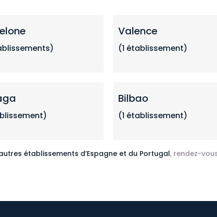
elone
Valence
ablissements
)
(1
établissemen
t)
aga
Bilbao
ablissement)
(1 établissement)
 autres établissements d’Espagne et du Portugal
, rendez-vous 