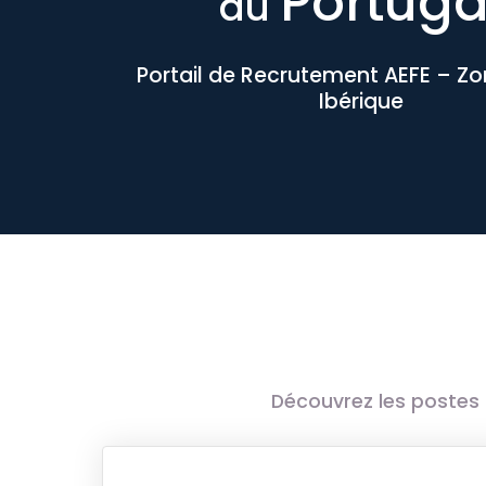
Portuga
au
Portail de Recrutement AEFE – Z
Ibérique
Découvrez les postes 