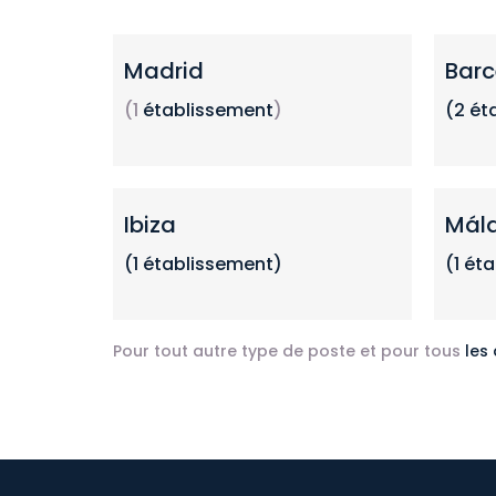
Madrid
Barc
(1
établissement
)
(2
ét
Ibiza
Mál
(1 établissement)
(1 ét
Pour tout autre type de poste et pour tous
les