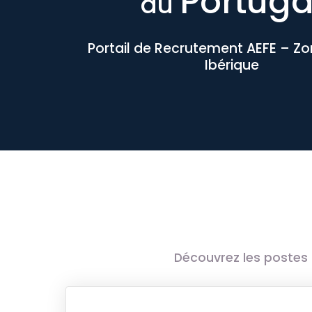
Portuga
au
Portail de Recrutement AEFE – Z
Ibérique
Découvrez les postes 