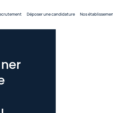
ecrutement
Déposer une candidature
Nos établisseme
gner
e