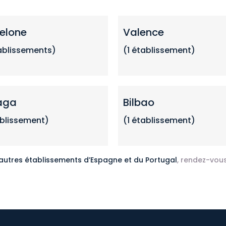
elone
Valence
ablissements
)
(1
établissemen
t)
aga
Bilbao
ablissement)
(1 établissement)
 autres établissements d’Espagne et du Portugal
, rendez-vous 