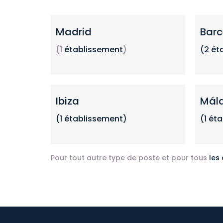
Madrid
Barc
(1
établissement
)
(2
ét
Ibiza
Mál
(1 établissement)
(1 ét
Pour tout autre type de poste et pour tous
les