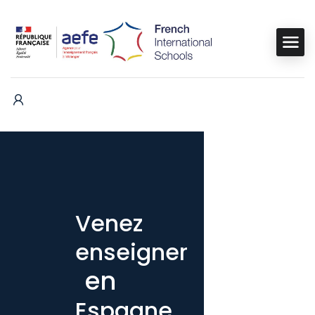
Venez
enseigner
en
Espagne