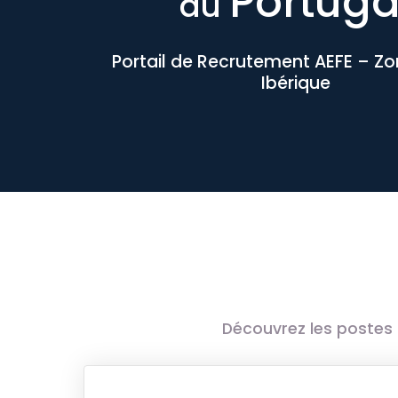
Portuga
au
Portail de Recrutement AEFE – Z
Ibérique
Découvrez les postes 