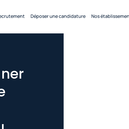
ecrutement
Déposer une candidature
Nos établisseme
gner
e