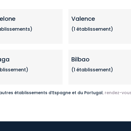
elone
Valence
ablissements
)
(1
établissemen
t)
aga
Bilbao
ablissement)
(1 établissement)
 autres établissements d’Espagne et du Portugal
, rendez-vous 