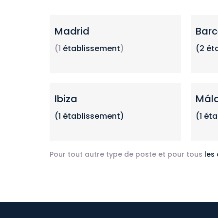
Madrid
Barc
(1
établissement
)
(2
ét
Ibiza
Mál
(1 établissement)
(1 ét
Pour tout autre type de poste et pour tous
les