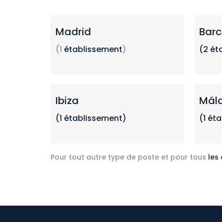
Madrid
Barc
(1
établissement
)
(2
ét
Ibiza
Mál
(1 établissement)
(1 ét
Pour tout autre type de poste et pour tous
les