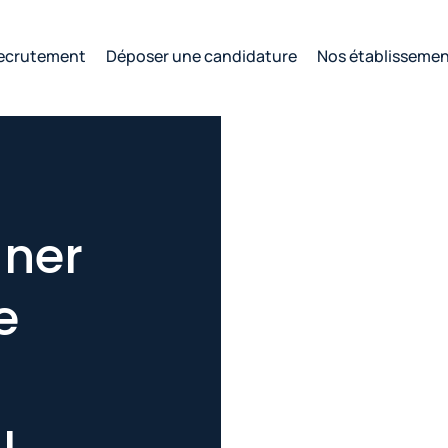
ecrutement
Déposer une candidature
Nos établisseme
gner
e