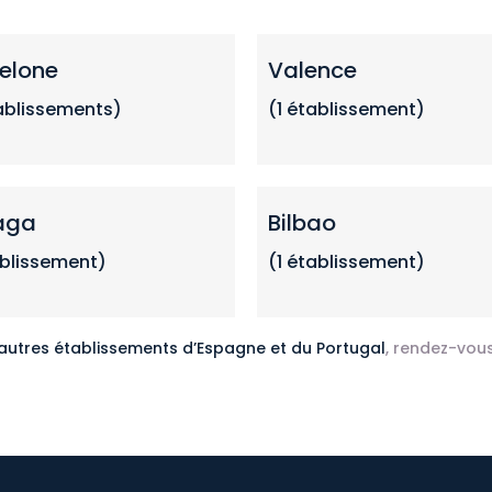
elone
Valence
ablissements
)
(1
établissemen
t)
aga
Bilbao
ablissement)
(1 établissement)
 autres établissements d’Espagne et du Portugal
, rendez-vous 