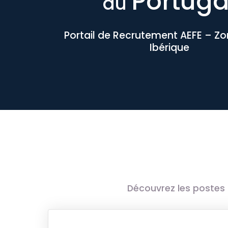
Portuga
au
Portail de Recrutement AEFE – Z
Ibérique
Découvrez les postes 